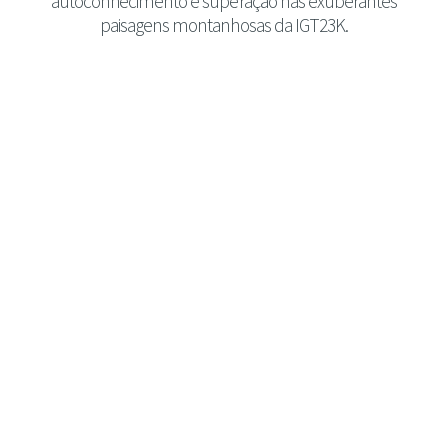
autoconhecimento e superação nas exuberantes
paisagens montanhosas da IGT23K.