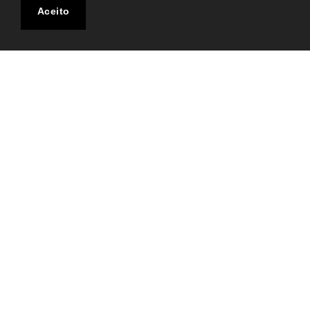
INSCREVA-SE
Aceito
292
Por R$
Em até 3x (sem juros)