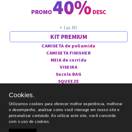
40%
PROMO
DESC
+ tax MI
KIT PREMIUM
CAMISETA de poliamida
CAMISETA FINISHER
MEIA de corrida
VISEIRA
Sacola BAG
SQUEEZE
TATUAGEM removível
Cookies.
NÚMERO DE PEITO personalizado
CHIP descartável
Utilizamos cookies para oferecer melhor experiência, melhorar
MEDALHA FINISHER
o desempenho, analisar como você interage em nosso site e
personalizar conteúdo. Ao utilizar este site, você concorda
De R$ 487
com o uso de cookies.