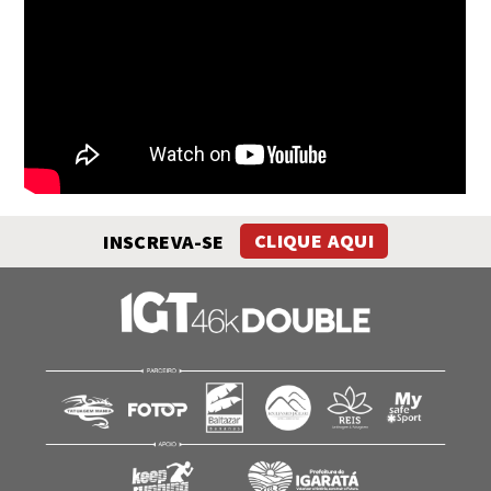
IGT23K - Running is my religion
INSCREVA-SE
CLIQUE AQUI
Clique Aqui
para compartilhar esse vídeo no Whatsapp