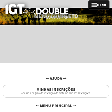
MENU
MENU COMPLETO
↼ AJUDA ⇀
MINHAS INSCRIÇÕES
Acesso a página de inscrição do sistema Minhas Inscrições.
↼ MENU PRINCIPAL ⇀