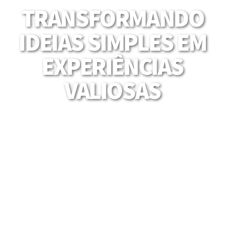
TRANSFORMANDO
IDEIAS SIMPLES EM
EXPERIÊNCIAS
VALIOSAS
Mais