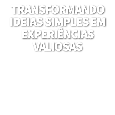
TRANSFORMANDO
IDEIAS SIMPLES EM
EXPERIÊNCIAS
VALIOSAS
Mais