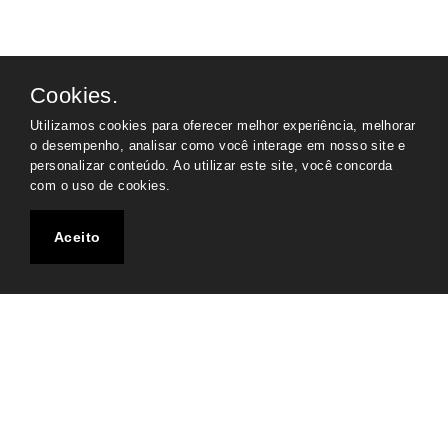
Cookies.
Utilizamos cookies para oferecer melhor experiência, melhorar
o desempenho, analisar como você interage em nosso site e
personalizar conteúdo. Ao utilizar este site, você concorda
com o uso de cookies.
Aceito
PRÓXIMOS EVENTOS