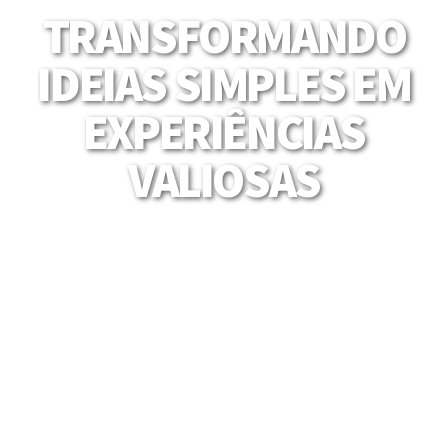
TRANSFORMANDO
IDEIAS SIMPLES EM
EXPERIÊNCIAS
VALIOSAS
Mais