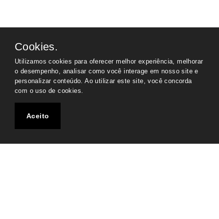
Cookies.
Utilizamos cookies para oferecer melhor experiência, melhorar
o desempenho, analisar como você interage em nosso site e
personalizar conteúdo. Ao utilizar este site, você concorda
com o uso de cookies.
Aceito
PRÓXIMOS EVENTOS