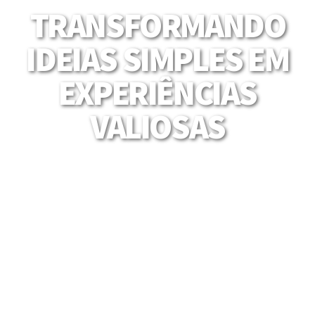
TRANSFORMANDO
IDEIAS SIMPLES EM
EXPERIÊNCIAS
VALIOSAS
Mais