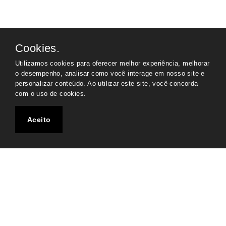
Cookies.
Utilizamos cookies para oferecer melhor experiência, melhorar
o desempenho, analisar como você interage em nosso site e
personalizar conteúdo. Ao utilizar este site, você concorda
com o uso de cookies.
Aceito
PRÓXIMOS EVENTOS