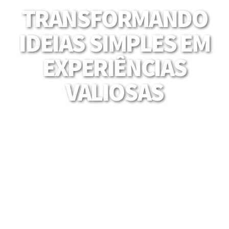
TRANSFORMANDO
IDEIAS SIMPLES EM
EXPERIÊNCIAS
VALIOSAS
Mais