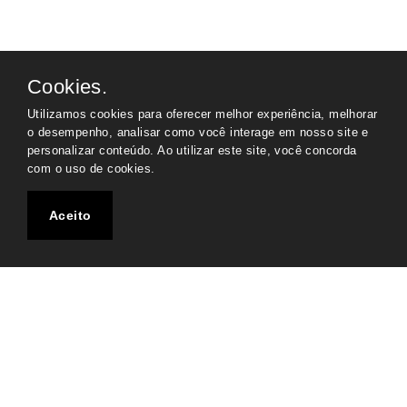
Cookies.
Utilizamos cookies para oferecer melhor experiência, melhorar
o desempenho, analisar como você interage em nosso site e
personalizar conteúdo. Ao utilizar este site, você concorda
com o uso de cookies.
Aceito
PRÓXIMOS EVENTOS