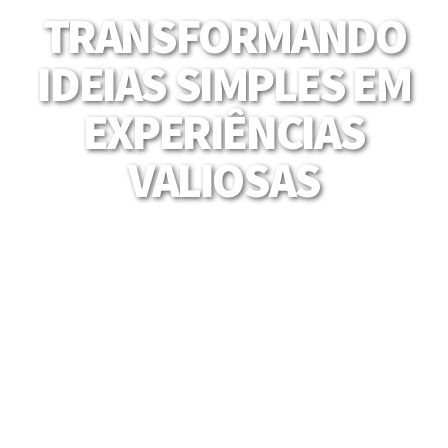
TRANSFORMANDO
IDEIAS SIMPLES EM
EXPERIÊNCIAS
VALIOSAS
Mais