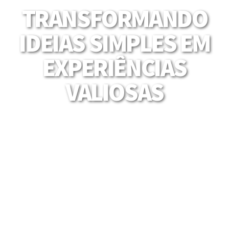
TRANSFORMANDO
IDEIAS SIMPLES EM
EXPERIÊNCIAS
VALIOSAS
Mais