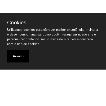
Cookies.
Utilizamos cookies para oferecer melhor experiência, melhorar
o desempenho, analisar como você interage em nosso site e
personalizar conteúdo. Ao utilizar este site, você concorda
com o uso de cookies.
Aceito
PRÓXIMOS EVENTOS