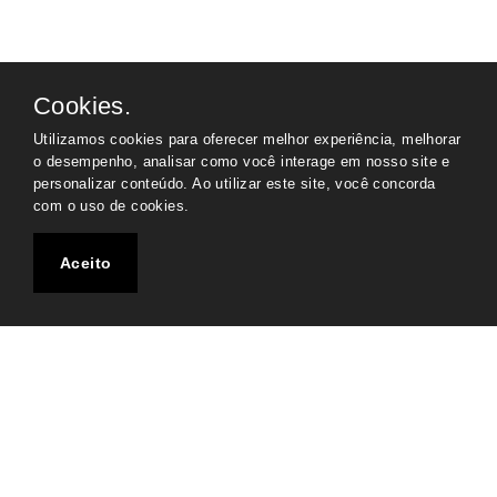
Cookies.
Utilizamos cookies para oferecer melhor experiência, melhorar
o desempenho, analisar como você interage em nosso site e
personalizar conteúdo. Ao utilizar este site, você concorda
com o uso de cookies.
Aceito
PRÓXIMOS EVENTOS