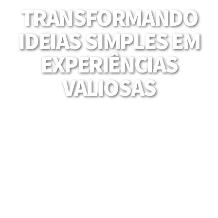
TRANSFORMANDO
IDEIAS SIMPLES EM
EXPERIÊNCIAS
VALIOSAS
Mais