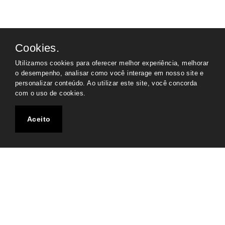
Cookies.
Utilizamos cookies para oferecer melhor experiência, melhorar
o desempenho, analisar como você interage em nosso site e
personalizar conteúdo. Ao utilizar este site, você concorda
com o uso de cookies.
Aceito
PRÓXIMOS EVENTOS