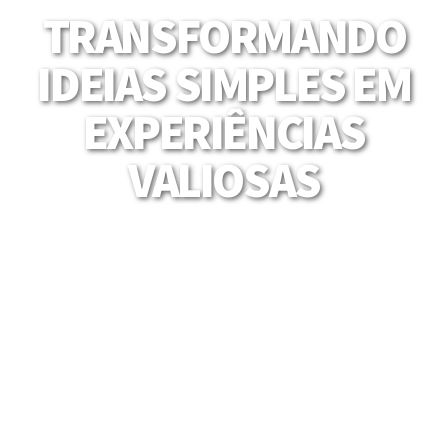
TRANSFORMANDO
IDEIAS SIMPLES EM
EXPERIÊNCIAS
VALIOSAS
Mais