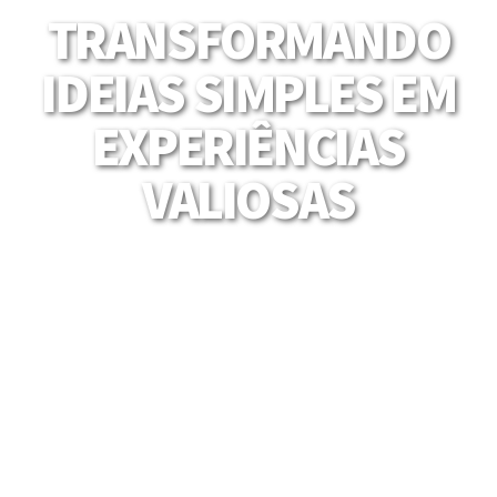
TRANSFORMANDO
IDEIAS SIMPLES EM
EXPERIÊNCIAS
VALIOSAS
Mais