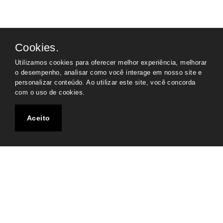
Cookies.
Utilizamos cookies para oferecer melhor experiência, melhorar
o desempenho, analisar como você interage em nosso site e
personalizar conteúdo. Ao utilizar este site, você concorda
com o uso de cookies.
Aceito
PRÓXIMOS EVENTOS