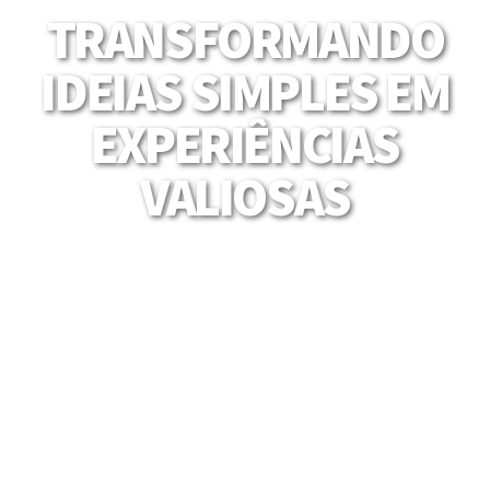
TRANSFORMANDO
IDEIAS SIMPLES EM
EXPERIÊNCIAS
VALIOSAS
Mais