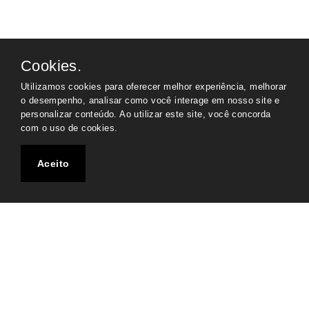
Cookies.
Utilizamos cookies para oferecer melhor experiência, melhorar
o desempenho, analisar como você interage em nosso site e
personalizar conteúdo. Ao utilizar este site, você concorda
com o uso de cookies.
Aceito
PRÓXIMOS EVENTOS