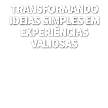
TRANSFORMANDO
IDEIAS SIMPLES EM
EXPERIÊNCIAS
VALIOSAS
Mais