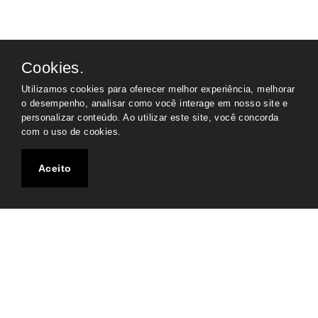
Cookies.
Utilizamos cookies para oferecer melhor experiência, melhorar
o desempenho, analisar como você interage em nosso site e
personalizar conteúdo. Ao utilizar este site, você concorda
com o uso de cookies.
Aceito
PRÓXIMOS EVENTOS