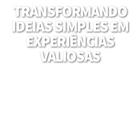
TRANSFORMANDO
IDEIAS SIMPLES EM
EXPERIÊNCIAS
VALIOSAS
Mais