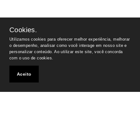
Cookies.
Utilizamos cookies para oferecer melhor experiência, melhorar
o desempenho, analisar como você interage em nosso site e
personalizar conteúdo. Ao utilizar este site, você concorda
com o uso de cookies.
Aceito
PRÓXIMOS EVENTOS