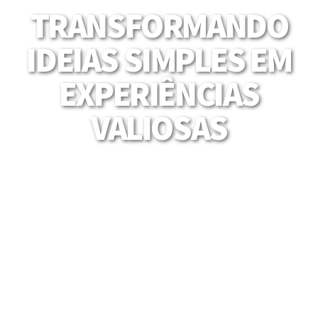
TRANSFORMANDO
IDEIAS SIMPLES EM
EXPERIÊNCIAS
VALIOSAS
Mais