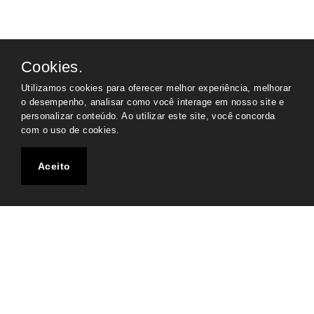
Cookies.
Utilizamos cookies para oferecer melhor experiência, melhorar
o desempenho, analisar como você interage em nosso site e
personalizar conteúdo. Ao utilizar este site, você concorda
com o uso de cookies.
Aceito
PRÓXIMOS EVENTOS