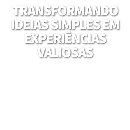
TRANSFORMANDO
IDEIAS SIMPLES EM
EXPERIÊNCIAS
VALIOSAS
Mais