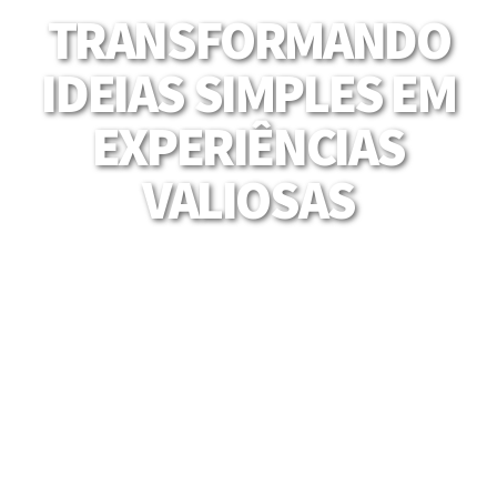
TRANSFORMANDO
IDEIAS SIMPLES EM
EXPERIÊNCIAS
VALIOSAS
Mais