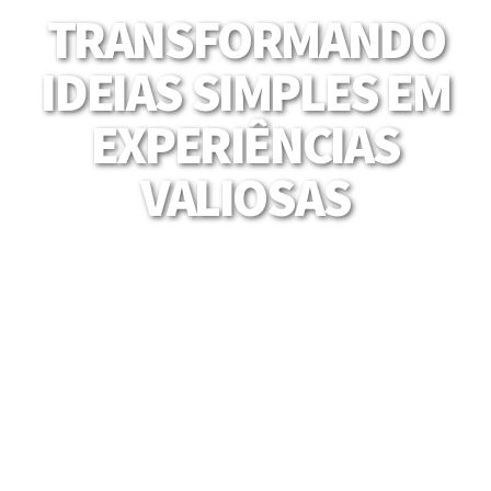
TRANSFORMANDO
IDEIAS SIMPLES EM
EXPERIÊNCIAS
VALIOSAS
Mais