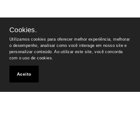
Cookies.
Utilizamos cookies para oferecer melhor experiência, melhorar
o desempenho, analisar como você interage em nosso site e
personalizar conteúdo. Ao utilizar este site, você concorda
com o uso de cookies.
Aceito
PRÓXIMOS EVENTOS