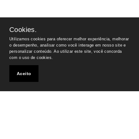
Cookies.
Utilizamos cookies para oferecer melhor experiência, melhorar
o desempenho, analisar como você interage em nosso site e
personalizar conteúdo. Ao utilizar este site, você concorda
com o uso de cookies.
Aceito
PRÓXIMOS EVENTOS