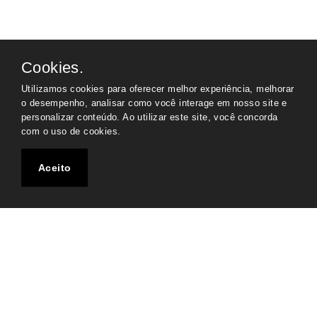
Cookies.
Utilizamos cookies para oferecer melhor experiência, melhorar
o desempenho, analisar como você interage em nosso site e
personalizar conteúdo. Ao utilizar este site, você concorda
com o uso de cookies.
Aceito
PRÓXIMOS EVENTOS