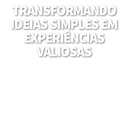
TRANSFORMANDO
IDEIAS SIMPLES EM
EXPERIÊNCIAS
VALIOSAS
Mais