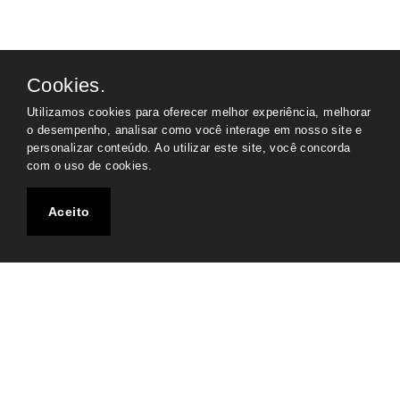
Cookies.
Utilizamos cookies para oferecer melhor experiência, melhorar
o desempenho, analisar como você interage em nosso site e
personalizar conteúdo. Ao utilizar este site, você concorda
com o uso de cookies.
Aceito
PRÓXIMOS EVENTOS