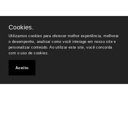
Cookies.
Utilizamos cookies para oferecer melhor experiência, melhorar
o desempenho, analisar como você interage em nosso site e
personalizar conteúdo. Ao utilizar este site, você concorda
com o uso de cookies.
Aceito
PRÓXIMOS EVENTOS