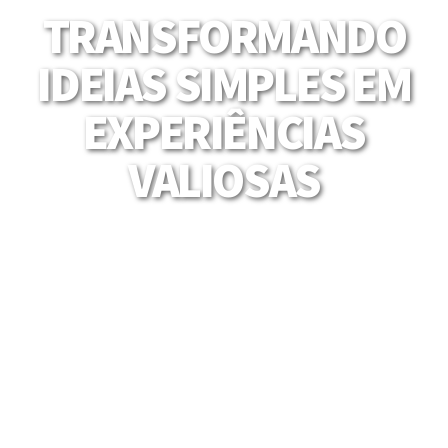
TRANSFORMANDO
IDEIAS SIMPLES EM
EXPERIÊNCIAS
VALIOSAS
Mais