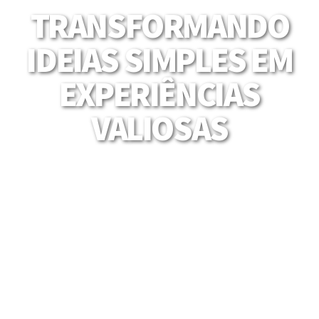
TRANSFORMANDO
IDEIAS SIMPLES EM
EXPERIÊNCIAS
VALIOSAS
Mais