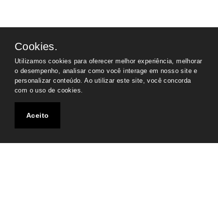
Cookies.
Utilizamos cookies para oferecer melhor experiência, melhorar
o desempenho, analisar como você interage em nosso site e
personalizar conteúdo. Ao utilizar este site, você concorda
com o uso de cookies.
Aceito
PRÓXIMOS EVENTOS