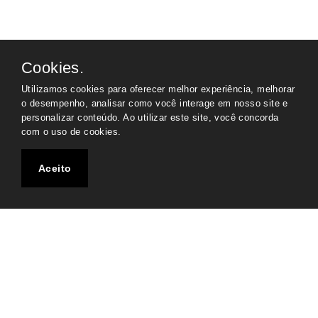
Cookies.
Utilizamos cookies para oferecer melhor experiência, melhorar
o desempenho, analisar como você interage em nosso site e
personalizar conteúdo. Ao utilizar este site, você concorda
com o uso de cookies.
Aceito
PRÓXIMOS EVENTOS