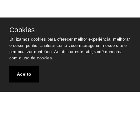
Cookies.
Utilizamos cookies para oferecer melhor experiência, melhorar
o desempenho, analisar como você interage em nosso site e
personalizar conteúdo. Ao utilizar este site, você concorda
com o uso de cookies.
Aceito
PRÓXIMOS EVENTOS