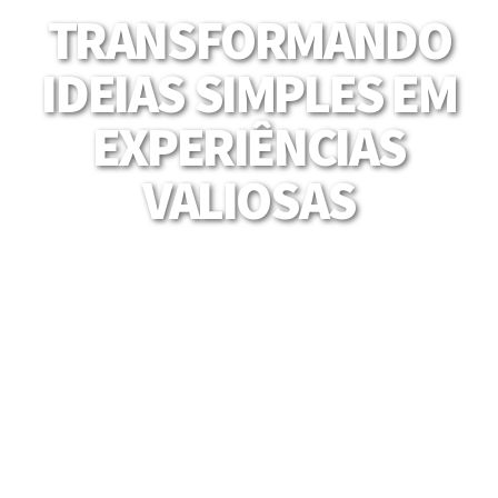
TRANSFORMANDO
IDEIAS SIMPLES EM
EXPERIÊNCIAS
VALIOSAS
Mais