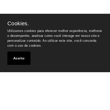
Cookies.
Utilizamos cookies para oferecer melhor experiência, melhorar
o desempenho, analisar como você interage em nosso site e
personalizar conteúdo. Ao utilizar este site, você concorda
com o uso de cookies.
Aceito
PRÓXIMOS EVENTOS