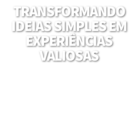
TRANSFORMANDO
IDEIAS SIMPLES EM
EXPERIÊNCIAS
VALIOSAS
Mais