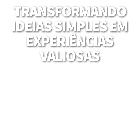
TRANSFORMANDO
IDEIAS SIMPLES EM
EXPERIÊNCIAS
VALIOSAS
Mais