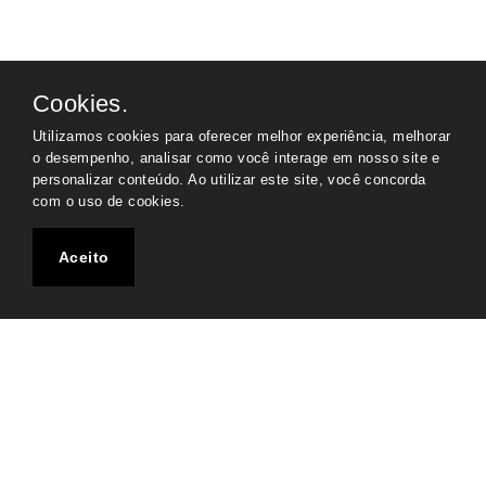
Cookies.
Utilizamos cookies para oferecer melhor experiência, melhorar
o desempenho, analisar como você interage em nosso site e
personalizar conteúdo. Ao utilizar este site, você concorda
com o uso de cookies.
Aceito
PRÓXIMOS EVENTOS