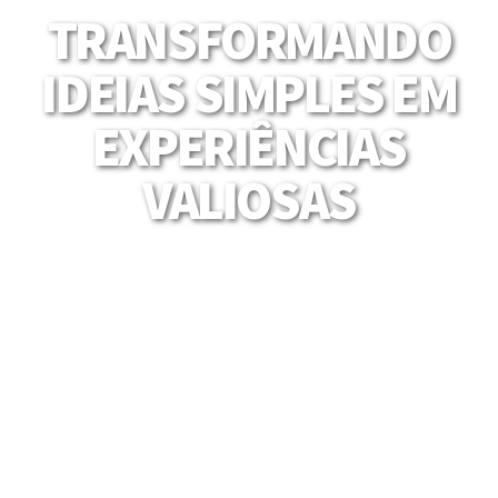
TRANSFORMANDO
IDEIAS SIMPLES EM
EXPERIÊNCIAS
VALIOSAS
Mais