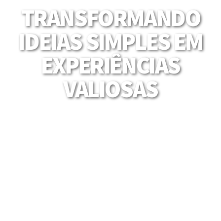
TRANSFORMANDO
IDEIAS SIMPLES EM
EXPERIÊNCIAS
VALIOSAS
Mais