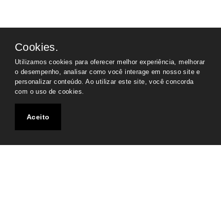
Cookies.
Utilizamos cookies para oferecer melhor experiência, melhorar
o desempenho, analisar como você interage em nosso site e
personalizar conteúdo. Ao utilizar este site, você concorda
com o uso de cookies.
Aceito
PRÓXIMOS EVENTOS