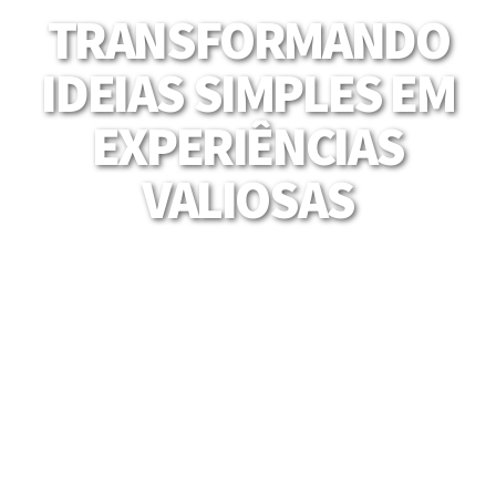
TRANSFORMANDO
IDEIAS SIMPLES EM
EXPERIÊNCIAS
VALIOSAS
Mais