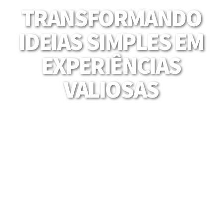
TRANSFORMANDO
IDEIAS SIMPLES EM
EXPERIÊNCIAS
VALIOSAS
Mais