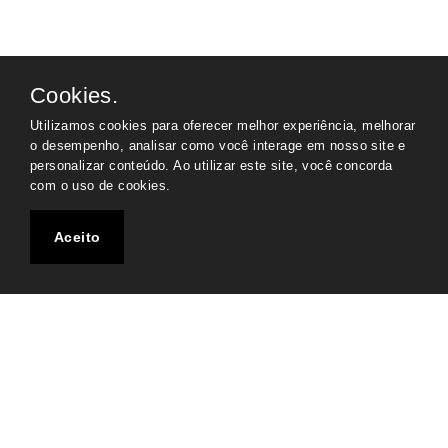
Cookies.
Utilizamos cookies para oferecer melhor experiência, melhorar
o desempenho, analisar como você interage em nosso site e
personalizar conteúdo. Ao utilizar este site, você concorda
com o uso de cookies.
Aceito
PRÓXIMOS EVENTOS