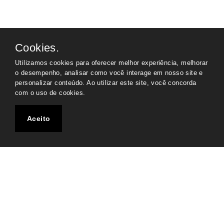
Cookies.
Utilizamos cookies para oferecer melhor experiência, melhorar
o desempenho, analisar como você interage em nosso site e
personalizar conteúdo. Ao utilizar este site, você concorda
com o uso de cookies.
Aceito
PRÓXIMOS EVENTOS