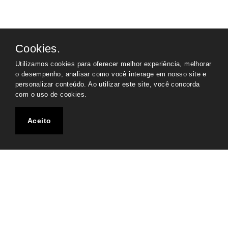
Cookies.
Utilizamos cookies para oferecer melhor experiência, melhorar
o desempenho, analisar como você interage em nosso site e
personalizar conteúdo. Ao utilizar este site, você concorda
com o uso de cookies.
Aceito
PRÓXIMOS EVENTOS