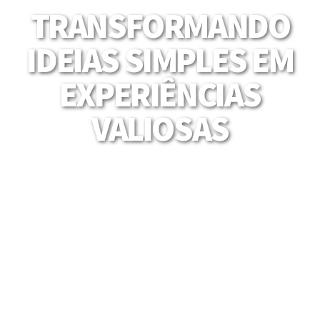
TRANSFORMANDO
IDEIAS SIMPLES EM
EXPERIÊNCIAS
VALIOSAS
Mais