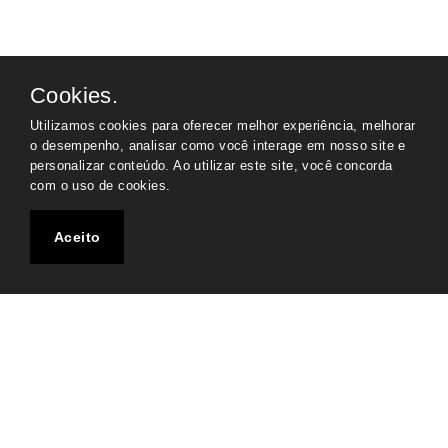
Cookies.
Utilizamos cookies para oferecer melhor experiência, melhorar
o desempenho, analisar como você interage em nosso site e
personalizar conteúdo. Ao utilizar este site, você concorda
com o uso de cookies.
Aceito
PRÓXIMOS EVENTOS