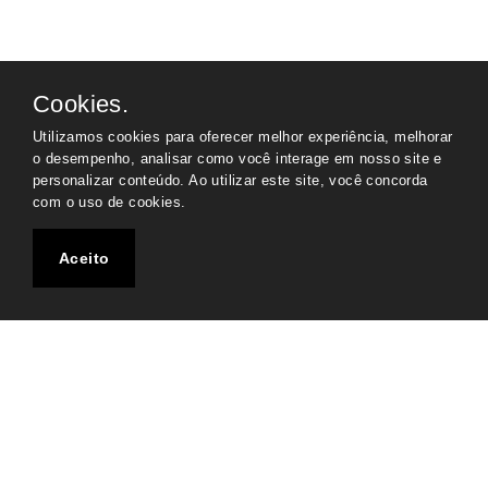
Cookies.
Utilizamos cookies para oferecer melhor experiência, melhorar
o desempenho, analisar como você interage em nosso site e
personalizar conteúdo. Ao utilizar este site, você concorda
com o uso de cookies.
Aceito
PRÓXIMOS EVENTOS