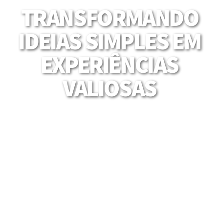
TRANSFORMANDO
IDEIAS SIMPLES EM
EXPERIÊNCIAS
VALIOSAS
Mais