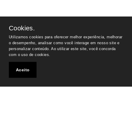
Cookies.
Utilizamos cookies para oferecer melhor experiência, melhorar
o desempenho, analisar como você interage em nosso site e
personalizar conteúdo. Ao utilizar este site, você concorda
com o uso de cookies.
Aceito
PRÓXIMOS EVENTOS