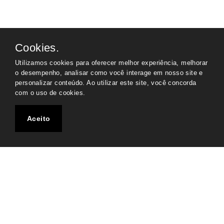
Cookies.
Utilizamos cookies para oferecer melhor experiência, melhorar
o desempenho, analisar como você interage em nosso site e
personalizar conteúdo. Ao utilizar este site, você concorda
com o uso de cookies.
Aceito
PRÓXIMOS EVENTOS