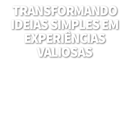
TRANSFORMANDO
IDEIAS SIMPLES EM
EXPERIÊNCIAS
VALIOSAS
Mais