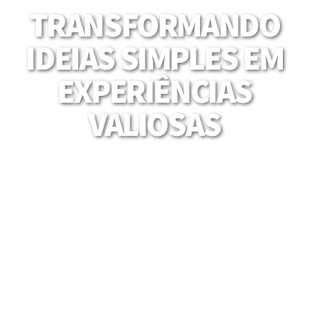
TRANSFORMANDO
IDEIAS SIMPLES EM
EXPERIÊNCIAS
VALIOSAS
Mais