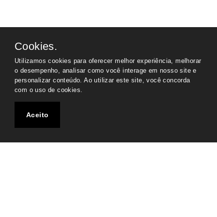
Cookies.
Utilizamos cookies para oferecer melhor experiência, melhorar
o desempenho, analisar como você interage em nosso site e
personalizar conteúdo. Ao utilizar este site, você concorda
com o uso de cookies.
Aceito
PRÓXIMOS EVENTOS