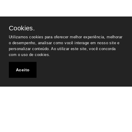
Cookies.
Utilizamos cookies para oferecer melhor experiência, melhorar
o desempenho, analisar como você interage em nosso site e
personalizar conteúdo. Ao utilizar este site, você concorda
com o uso de cookies.
Aceito
PRÓXIMOS EVENTOS